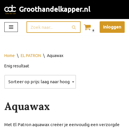
Groothandelkapper.nl
Ga
naar
Inloggen
de
0
inhoud
Home
\
EL PATRON
\
Aquawax
Enig resultaat
Aquawax
Met El Patron aquawax creëer je eenvoudig een verzorgde