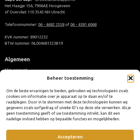
Het Haagje 156, 7906AE Hoogeveen
of Overvliet 110 3545 NH Utrecht
Telefoonnummer:
06 - 4682 2558
of
06 - 4381 6068
KVK nummer: 89012232
BTW nummer: NL004681323B19
Algemeen
Mijn account
Beheer toestemming
Groothandel aanmelden
Levertijd en verzending
Om de beste ervaringen te bieden, gebruiken wij technologieën zoals
cookies om informatie over je apparaat op te slaan en/of te
Retouren en ruilen
raadplegen. Door in te stemmen met deze technologieën kunnen wij
Algemene voorwaarden
gegevens zoals surfgedrag of unieke ID's op deze site verwerken. Als je
geen toestemming geeft of uw toestemming intrekt, kan dit een
Privacy policy
nadelige invloed hebben op bepaalde functies en mogelijkheden.
Cookiebeleid (EU)
Accepteren