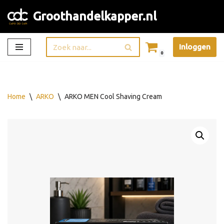
Groothandelkapper.nl
Ga
naar
Inloggen
de
0
inhoud
Home
\
ARKO
\
ARKO MEN Cool Shaving Cream