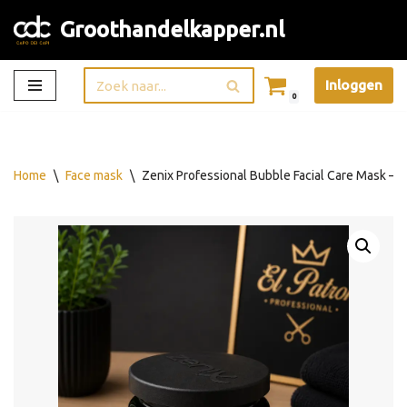
Groothandelkapper.nl
Ga
naar
Inloggen
de
0
inhoud
Home
\
Face mask
\
Zenix Professional Bubble Facial Care Mask – R