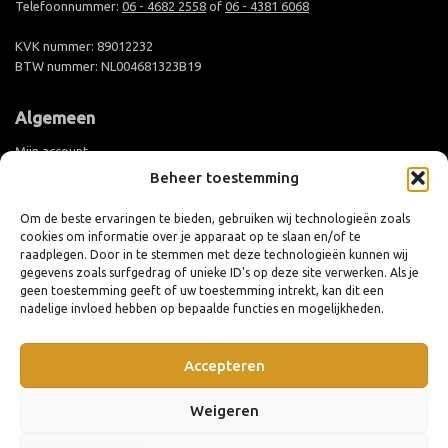
Telefoonnummer:
06 - 4682 2558
of
06 - 4381 6068
KVK nummer: 89012232
BTW nummer: NL004681323B19
Algemeen
Mijn account
Beheer toestemming
Groothandel aanmelden
Levertijd en verzending
Om de beste ervaringen te bieden, gebruiken wij technologieën zoals
cookies om informatie over je apparaat op te slaan en/of te
Retouren en ruilen
raadplegen. Door in te stemmen met deze technologieën kunnen wij
Algemene voorwaarden
gegevens zoals surfgedrag of unieke ID's op deze site verwerken. Als je
geen toestemming geeft of uw toestemming intrekt, kan dit een
Privacy policy
nadelige invloed hebben op bepaalde functies en mogelijkheden.
Cookiebeleid (EU)
Accepteren
Weigeren