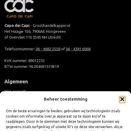
Capo dei Capi
- Groothandelkapper.nl
Het Haagje 156, 7906AE Hoogeveen
of Overvliet 110 3545 NH Utrecht
Telefoonnummer:
06 - 4682 2558
of
06 - 4381 6068
KVK nummer: 89012232
BTW nummer: NL004681323B19
Algemeen
Mijn account
Beheer toestemming
Groothandel aanmelden
Levertijd en verzending
Om de beste ervaringen te bieden, gebruiken wij technologieën zoals
cookies om informatie over je apparaat op te slaan en/of te
Retouren en ruilen
raadplegen. Door in te stemmen met deze technologieën kunnen wij
Algemene voorwaarden
gegevens zoals surfgedrag of unieke ID's op deze site verwerken. Als je