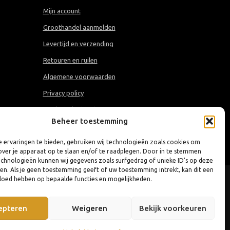
Mijn account
Groothandel aanmelden
Levertijd en verzending
Retouren en ruilen
Algemene voorwaarden
Privacy policy
Cookiebeleid (EU)
Beheer toestemming
 ervaringen te bieden, gebruiken wij technologieën zoals cookies om
over je apparaat op te slaan en/of te raadplegen. Door in te stemmen
chnologieën kunnen wij gegevens zoals surfgedrag of unieke ID's op deze
ken. Als je geen toestemming geeft of uw toestemming intrekt, kan dit een
vloed hebben op bepaalde functies en mogelijkheden.
epteren
Weigeren
Bekijk voorkeuren