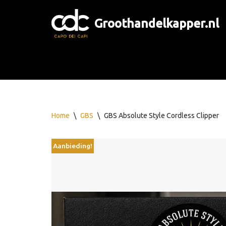
Groothandelkapper.nl
Ga
naar
de
inhoud
Home
\
GBS
\
GBS Absolute Style Cordless Clipper
Aanbieding!