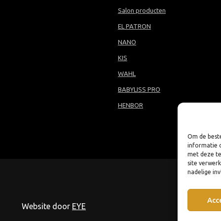
Salon producten
EL PATRON
NANO
KIS
WAHL
BABYLISS PRO
HENBOR
Om de beste
informatie 
met deze te
site verwer
nadelige in
Acc
Website door
EYE