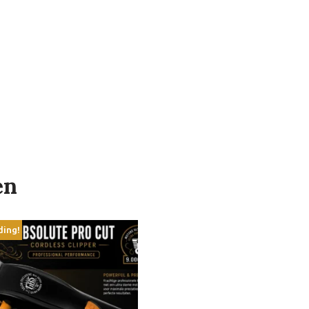
en
ding!