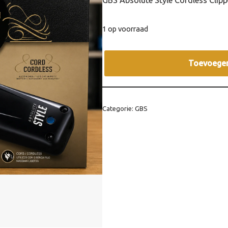
GBS Absolute Style Cordless Clipp
1 op voorraad
Toevoegen
Categorie:
GBS