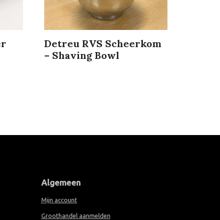
er
Detreu RVS Scheerkom
– Shaving Bowl
Algemeen
Mijn account
Groothandel aanmelden