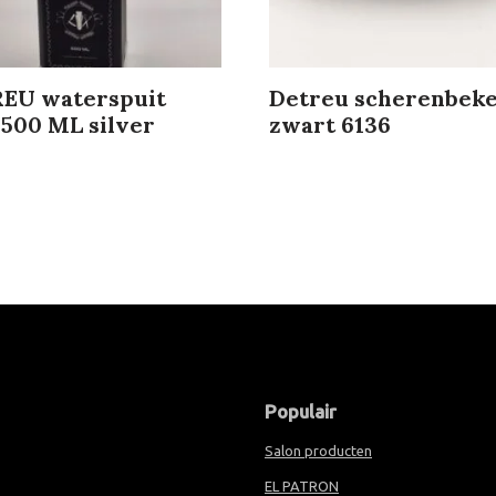
EU waterspuit
Detreu scherenbek
 500 ML silver
zwart 6136
Populair
Salon producten
EL PATRON