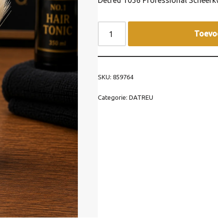
Detreu 1056 Professional Scheer
Toevo
SKU:
859764
Categorie:
DATREU