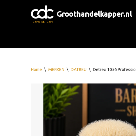
Groothandelkapper.nl
Ga
naar
de
inhoud
Home
\
MERKEN
\
DATREU
\
Detreu 1056 Professi