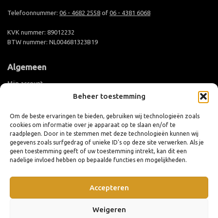
Telefoonnummer:
06 - 4682 2558
of
06 - 4381 6068
KVK nummer: 89012232
BTW nummer: NL004681323B19
Algemeen
Mijn account
Beheer toestemming
Groothandel aanmelden
Levertijd en verzending
Om de beste ervaringen te bieden, gebruiken wij technologieën zoals
cookies om informatie over je apparaat op te slaan en/of te
Retouren en ruilen
raadplegen. Door in te stemmen met deze technologieën kunnen wij
Algemene voorwaarden
gegevens zoals surfgedrag of unieke ID's op deze site verwerken. Als je
geen toestemming geeft of uw toestemming intrekt, kan dit een
Privacy policy
nadelige invloed hebben op bepaalde functies en mogelijkheden.
Cookiebeleid (EU)
Accepteren
Weigeren