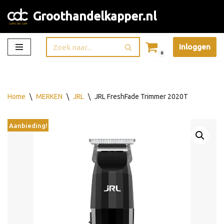
Groothandelkapper.nl
Ga
naar
Inloggen
de
0
inhoud
Home
\
MERKEN
\
JRL
\
JRL FreshFade Trimmer 2020T
Aanbieding!