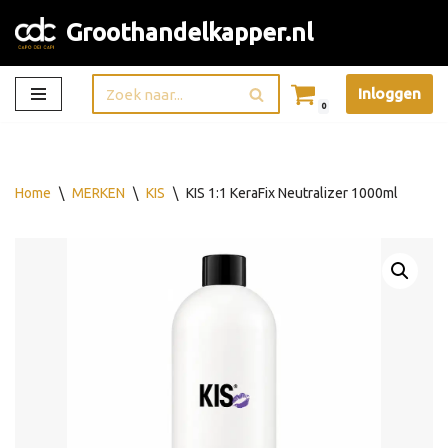
Groothandelkapper.nl
Ga
naar
Inloggen
de
0
inhoud
Home
\
MERKEN
\
KIS
\
KIS 1:1 KeraFix Neutralizer 1000ml