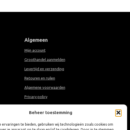
Algemeen
Mijn account
Groothandel aanmelden
Levertijd en verzending
Retouren en ruilen
Algemene voorwaarden
Privacy policy
Cookiebeleid (EU)
Beheer toestemming
 ervaringen te bieden, gebruiken wij technologieën zoals cookies om
over je apparaat op te slaan en/of te raadplegen. Door in te stemmen