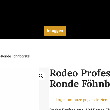
Inloggen
4 Ronde Föhnborstel
Rodeo Profes
Ronde Föhnb
-
Login om onze prijzen te zien