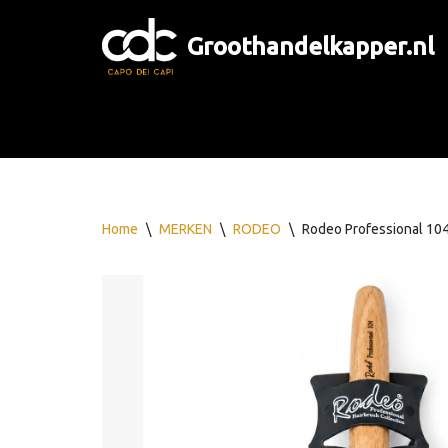
Groothandelkapper.nl
Ga
naar
de
inhoud
Home
\
MERKEN
\
RODEO
\
Rodeo Professional 10