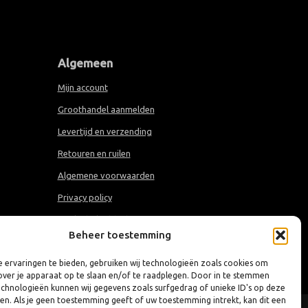
Algemeen
Mijn account
Groothandel aanmelden
Levertijd en verzending
Retouren en ruilen
Algemene voorwaarden
Privacy policy
Cookiebeleid (EU)
Beheer toestemming
 ervaringen te bieden, gebruiken wij technologieën zoals cookies om
over je apparaat op te slaan en/of te raadplegen. Door in te stemmen
chnologieën kunnen wij gegevens zoals surfgedrag of unieke ID's op deze
ken. Als je geen toestemming geeft of uw toestemming intrekt, kan dit een