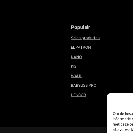
Populair
Salon producten
EL PATRON
NANO
KIS
WAHL
BABYLISS PRO
HENBOR
Om de beste
informatie 
met deze te
site verwer