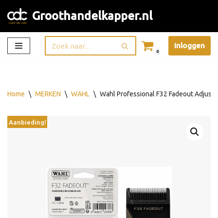
Groothandelkapper.nl
Ga
naar
Inloggen
de
0
inhoud
Home
\
MERKEN
\
WAHL
\
Wahl Professional F32 Fadeout Adjusta
Aanbieding!