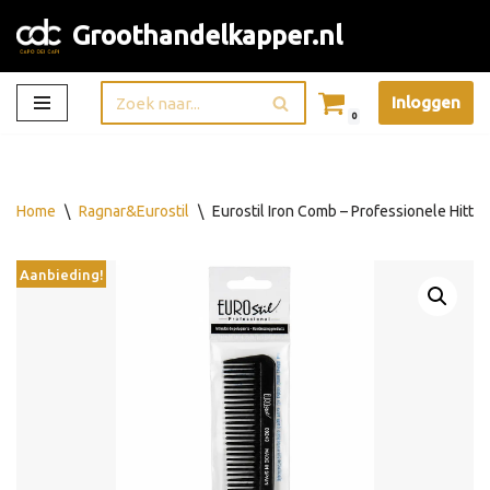
Groothandelkapper.nl
Ga
naar
Inloggen
de
0
inhoud
Home
\
Ragnar&Eurostil
\
Eurostil Iron Comb – Professionele Hitt
Aanbieding!