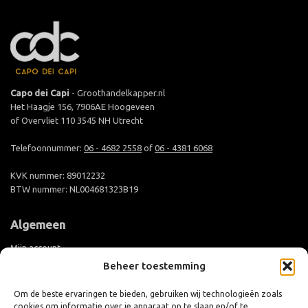
Capo dei Capi
- Groothandelkapper.nl
Het Haagje 156, 7906AE Hoogeveen
of Overvliet 110 3545 NH Utrecht
Telefoonnummer:
06 - 4682 2558
of
06 - 4381 6068
KVK nummer: 89012232
BTW nummer: NL004681323B19
Algemeen
Mijn account
Beheer toestemming
Groothandel aanmelden
Levertijd en verzending
Om de beste ervaringen te bieden, gebruiken wij technologieën zoals
cookies om informatie over je apparaat op te slaan en/of te