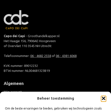
Capo dei Capi
- Groothandelkapper.nl
Het Haagje 156, 7906AE Hoogeveen
of Overvliet 110 3545 NH Utrecht
Telefoonnummer:
06 - 4682 2558
of
06 - 4381 6068
KVK nummer: 89012232
BTW nummer: NL004681323B19
Algemeen
Mijn account
Beheer toestemming
Groothandel aanmelden
Levertijd en verzending
Om de beste ervaringen te bieden, gebruiken wij technologieën zoals