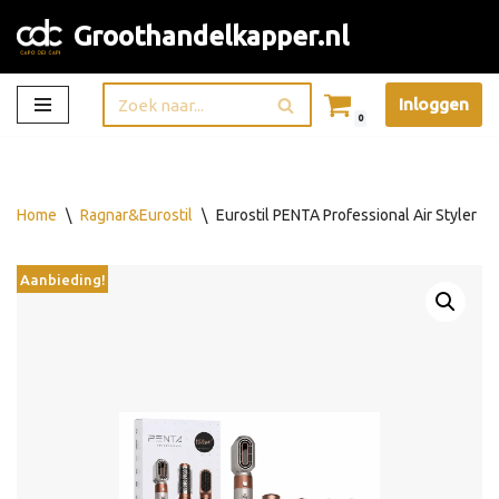
Groothandelkapper.nl
Ga
naar
Inloggen
de
0
inhoud
Home
\
Ragnar&Eurostil
\
Eurostil PENTA Professional Air Styler
Aanbieding!