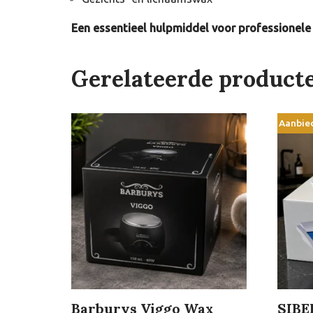
Een essentieel hulpmiddel voor professionele
Gerelateerde product
Aanbie
Barburys Viggo Wax
SIBE