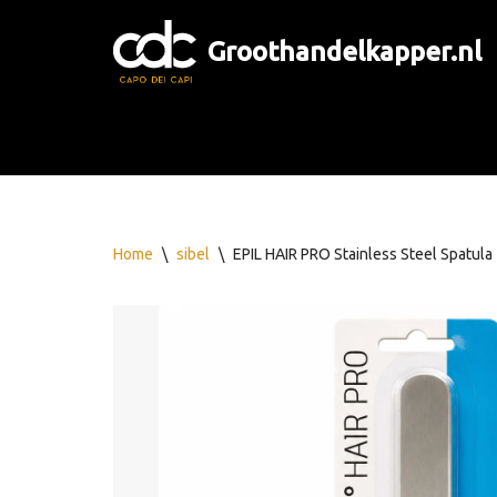
Groothandelkapper.nl
Ga
naar
de
inhoud
Home
\
sibel
\
EPIL HAIR PRO Stainless Steel Spatula