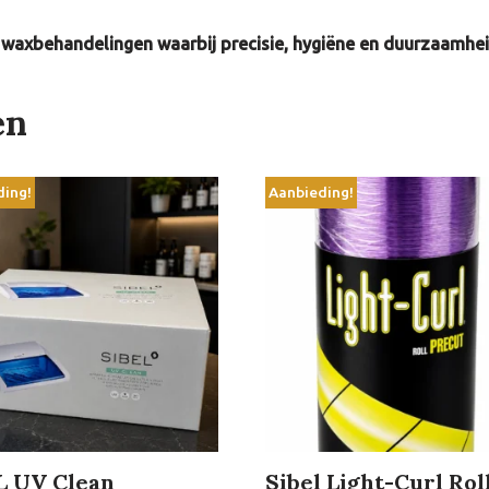
 waxbehandelingen waarbij precisie, hygiëne en duurzaamhei
en
ding!
Aanbieding!
L UV Clean
Sibel Light-Curl Rol