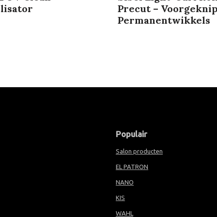
lisator
Precut – Voorgekni
Permanentwikkels
Populair
Salon producten
EL PATRON
NANO
KIS
WAHL