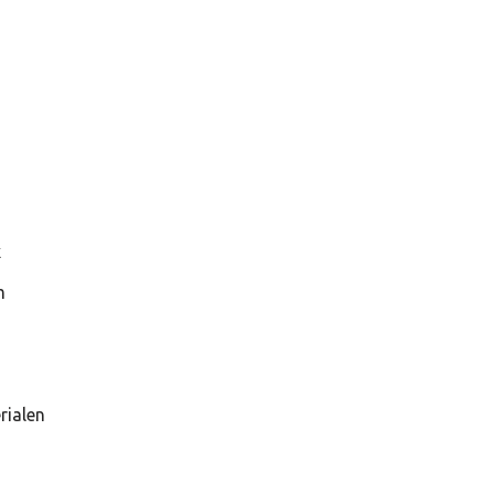
x
m
rialen