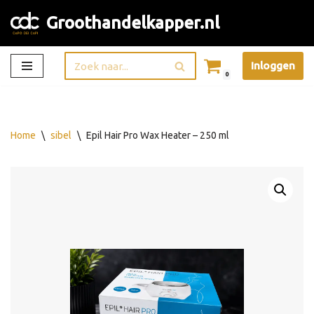
Groothandelkapper.nl
Ga
naar
Inloggen
de
0
inhoud
Home
\
sibel
\
Epil Hair Pro Wax Heater – 250 ml