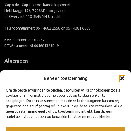
Capo dei Capi
- Groothandelkapper.nl
Het Haagje 156, 7906AE Hoogeveen
of Overvliet 110 3545 NH Utrecht
Telefoonnummer:
06 - 4682 2558
of
06 - 4381 6068
KVK nummer: 89012232
BTW nummer: NL004681323B19
Algemeen
Mijn account
Beheer toestemming
Groothandel aanmelden
Levertijd en verzending
Om de beste ervaringen te bieden, gebruiken wij technologieën zoals
cookies om informatie over je apparaat op te slaan en/of te
Retouren en ruilen
raadplegen. Door in te stemmen met deze technologieën kunnen wij
Algemene voorwaarden
gegevens zoals surfgedrag of unieke ID's op deze site verwerken. Als je
geen toestemming geeft of uw toestemming intrekt, kan dit een
Privacy policy
nadelige invloed hebben op bepaalde functies en mogelijkheden.
Cookiebeleid (EU)