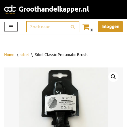
Groothandelkapper.nl
Ga
naar
Inloggen
de
0
inhoud
Home
\
sibel
\
Sibel Classic Pneumatic Brush