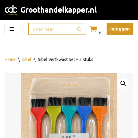
Groothandelkapper.nl
Ga
naar
Inloggen
de
0
inhoud
Home
\
sibel
\
Sibel Verfkwast Set – 5 Stuks