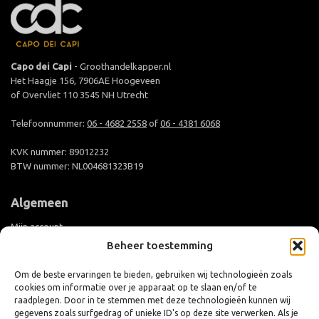
Capo dei Capi
- Groothandelkapper.nl
Het Haagje 156, 7906AE Hoogeveen
of Overvliet 110 3545 NH Utrecht
Telefoonnummer:
06 - 4682 2558
of
06 - 4381 6068
KVK nummer: 89012232
BTW nummer: NL004681323B19
Algemeen
Mijn account
Beheer toestemming
Groothandel aanmelden
Levertijd en verzending
Om de beste ervaringen te bieden, gebruiken wij technologieën zoals
cookies om informatie over je apparaat op te slaan en/of te
Retouren en ruilen
raadplegen. Door in te stemmen met deze technologieën kunnen wij
Algemene voorwaarden
gegevens zoals surfgedrag of unieke ID's op deze site verwerken. Als je