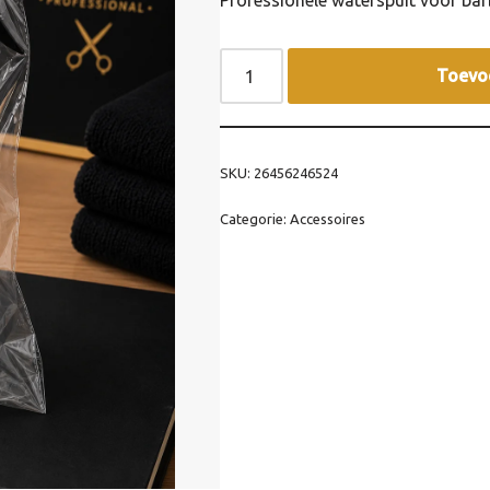
Professionele waterspuit voor ba
Toevo
SKU:
26456246524
Categorie:
Accessoires