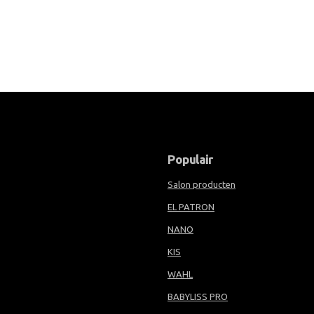
Populair
Salon producten
EL PATRON
NANO
KIS
WAHL
BABYLISS PRO