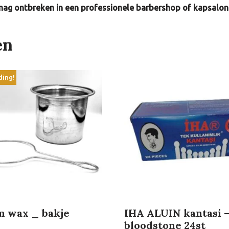
t mag ontbreken in een professionele barbershop of kapsalon
en
ding!
 wax _ bakje
IHA ALUIN kantasi 
bloodstone 24st