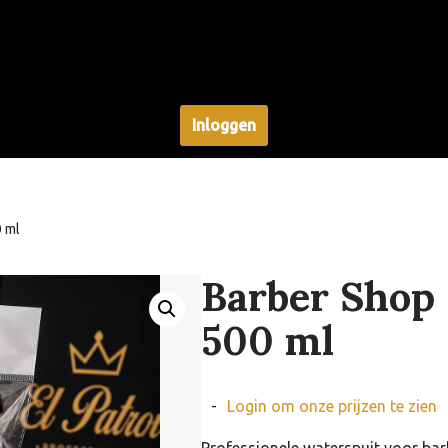
Inloggen
0 ml
Barber Shop 
500 ml
-
Login om onze prijzen te zien