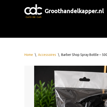
Groothandelkapper.nl
Ga
naar
de
inhoud
Home
\
Accessoires
\
Barber Shop Spray Bottle – 50