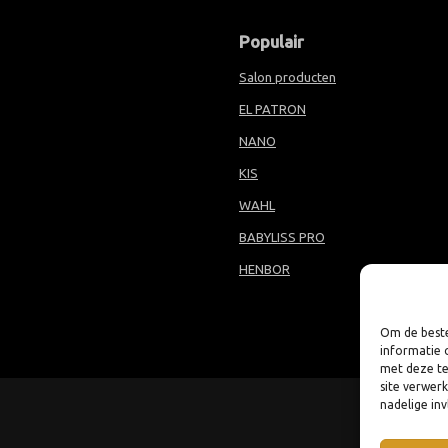
Populair
Salon producten
EL PATRON
NANO
KIS
WAHL
BABYLISS PRO
HENBOR
Om de beste
informatie 
met deze te
site verwer
nadelige in