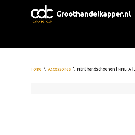
Groothandelkapper.nl
Ga
naar
de
inhoud
Home
\
Accessoires
\
Nitril handschoenen | KINGFA |