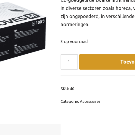
CE-goedgeurde zwarte nitril han
in diverse sectoren zoals horeca, 
zijn ongepoederd, in verschillend
normeringen.
3 op voorraad
Toevo
SKU:
40
Categorie:
Accessoires