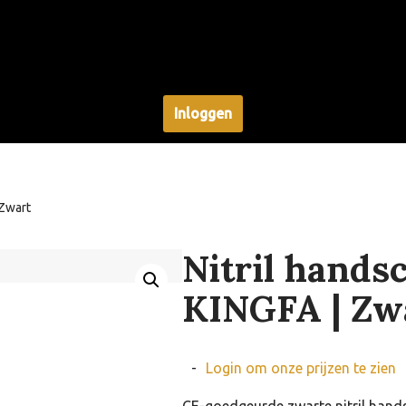
Inloggen
 Zwart
Nitril hands
KINGFA | Zw
-
Login om onze prijzen te zien