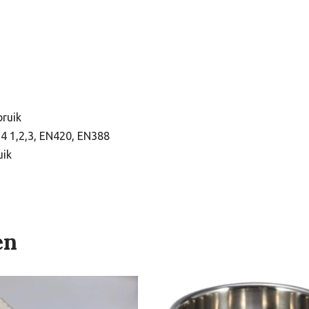
bruik
74 1,2,3, EN420, EN388
uik
en