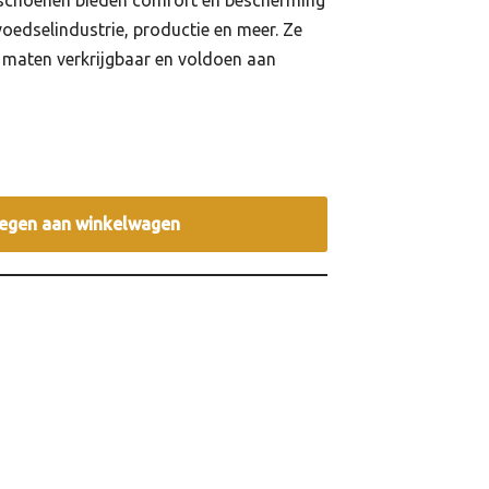
dschoenen bieden comfort en bescherming
voedselindustrie, productie en meer. Ze
e maten verkrijgbaar en voldoen aan
egen aan winkelwagen