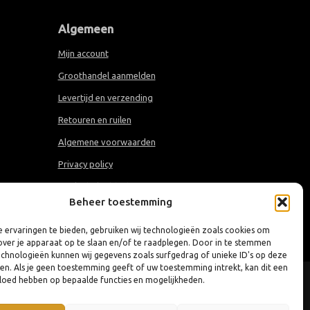
Algemeen
Mijn account
Groothandel aanmelden
Levertijd en verzending
Retouren en ruilen
Algemene voorwaarden
Privacy policy
Cookiebeleid (EU)
Beheer toestemming
 ervaringen te bieden, gebruiken wij technologieën zoals cookies om
over je apparaat op te slaan en/of te raadplegen. Door in te stemmen
chnologieën kunnen wij gegevens zoals surfgedrag of unieke ID's op deze
ken. Als je geen toestemming geeft of uw toestemming intrekt, kan dit een
vloed hebben op bepaalde functies en mogelijkheden.