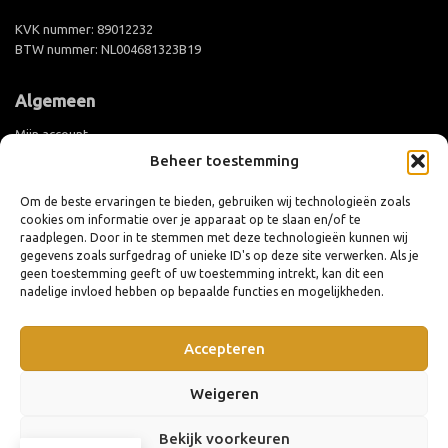
KVK nummer: 89012232
BTW nummer: NL004681323B19
Algemeen
Mijn account
Beheer toestemming
Groothandel aanmelden
Levertijd en verzending
Om de beste ervaringen te bieden, gebruiken wij technologieën zoals
cookies om informatie over je apparaat op te slaan en/of te
Retouren en ruilen
raadplegen. Door in te stemmen met deze technologieën kunnen wij
Algemene voorwaarden
gegevens zoals surfgedrag of unieke ID's op deze site verwerken. Als je
geen toestemming geeft of uw toestemming intrekt, kan dit een
Privacy policy
nadelige invloed hebben op bepaalde functies en mogelijkheden.
Cookiebeleid (EU)
Accepteren
Weigeren
Bekijk voorkeuren
Website door
EYE