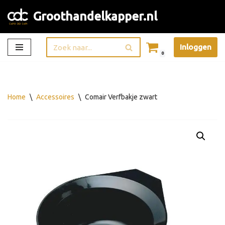
Groothandelkapper.nl
Ga
naar
Inloggen
de
0
inhoud
Home
\
Accessoires
\
Comair Verfbakje zwart