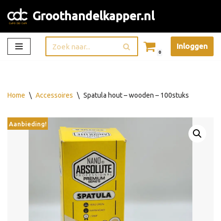
Groothandelkapper.nl
Ga
naar
Inloggen
de
0
inhoud
Home
\
Accessoires
\
Spatula hout – wooden – 100stuks
Aanbieding!