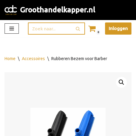
Groothandelkapper.nl
Ga
naar
Inloggen
de
0
inhoud
Home
\
Accessoires
\
Rubberen Bezem voor Barber