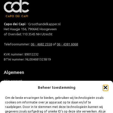
Capo dei Capi
- Groothandelkapper.nl
Het Haagje 156, 7906AE Hoogeveen
of Overvliet 110 3545 NH Utrecht
Telefoonnummer:
06 - 4682 2558
of
06 - 4381 6068
KVK nummer: 89012232
BTW nummer: NL004681323B19
Algemeen
Mijn account
Beheer toestemming
Groothandel aanmelden
Levertijd en verzending
Om de beste ervaringen te bieden, gebruiken wij technologieën zoals
cookies om informatie over je apparaat op te slaan en/of te
Retouren en ruilen
raadplegen. Door in te stemmen met deze technologieën kunnen wij
Algemene voorwaarden
gegevens zoals surfgedrag of unieke ID's op deze site verwerken. Als je