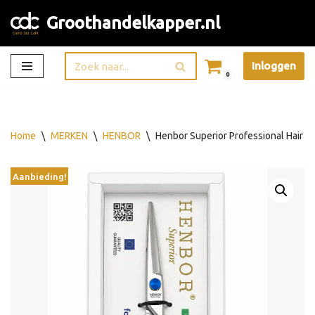
Groothandelkapper.nl
Ga
naar
Inloggen
de
0
inhoud
Home
\
MERKEN
\
HENBOR
\
Henbor Superior Professional Hair Sc
Aanbieding!