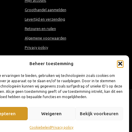
Mijn account
Groothandel aanmelden
Levertijd en verzending
Retouren en ruilen
Algemene voorwaarden
Privacy policy
Cookiebeleid (EU)
Beheer toestemming
 ervaringen te bieden, gebruiken wij technologieën zoals cookies om
over je apparaat op te slaan en/of te raadplegen. Door in te stemmen
chnologieën kunnen wij gegevens zoals surfgedrag of unieke ID's op deze
ken. Als je geen toestemming geeft of uw toestemming intrekt, kan dit een
vloed hebben op bepaalde functies en mogelijkheden.
epteren
Weigeren
Bekijk voorkeuren
Cookiebeleid
Privacy policy