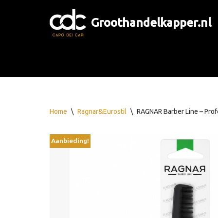
Groothandelkapper.nl
Ga
naar
de
inhoud
Home
\
Ragnar&Eurostil
\
RAGNAR Barber Line – Prof
Aanbieding!