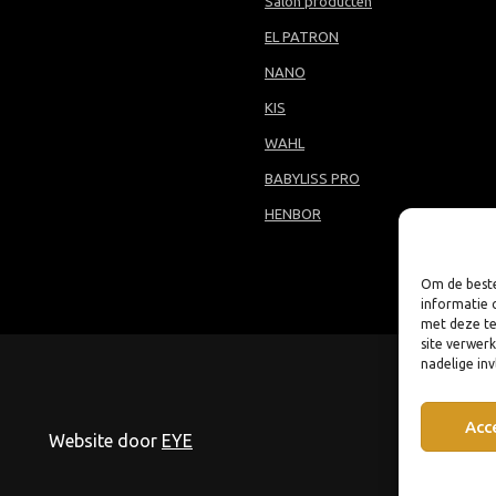
Salon producten
EL PATRON
NANO
KIS
WAHL
BABYLISS PRO
HENBOR
Om de beste
informatie 
met deze te
site verwer
nadelige in
Acc
Website door
EYE