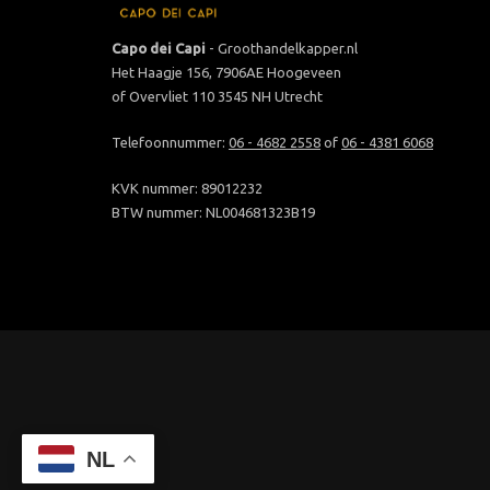
Capo dei Capi
- Groothandelkapper.nl
Het Haagje 156, 7906AE Hoogeveen
of Overvliet 110 3545 NH Utrecht
Telefoonnummer:
06 - 4682 2558
of
06 - 4381 6068
KVK nummer: 89012232
BTW nummer: NL004681323B19
NL