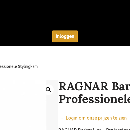
Inloggen
essionele Stylingkam
RAGNAR Barb
Professionel
-
Login om onze prijzen te zien