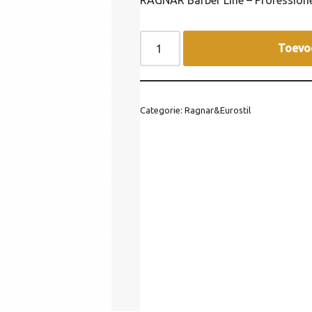
RAGNAR Barber Line – Professione
Toevo
Categorie:
Ragnar&Eurostil