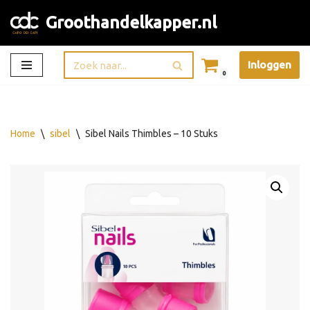
Groothandelkapper.nl
Ga
naar
Inloggen
de
0
inhoud
Home
\
sibel
\
Sibel Nails Thimbles – 10 Stuks