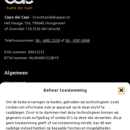
Capo dei Capi
- Groothandelkapper.nl
Het Haagje 156, 7906AE Hoogeveen
of Overvliet 110 3545 NH Utrecht
Telefoonnummer:
06 - 4682 2558
of
06 - 4381 6068
KVK nummer: 89012232
BTW nummer: NL004681323B19
Algemeen
Mijn account
Beheer toestemming
Groothandel aanmelden
Levertijd en verzending
Om de beste ervaringen te bieden, gebruiken wij technologieën zoals
cookies om informatie over je apparaat op te slaan en/of te
Retouren en ruilen
raadplegen. Door in te stemmen met deze technologieën kunnen wij
Algemene voorwaarden
gegevens zoals surfgedrag of unieke ID's op deze site verwerken. Als je
geen toestemming geeft of uw toestemming intrekt, kan dit een
Privacy policy
nadelige invloed hebben op bepaalde functies en mogelijkheden.