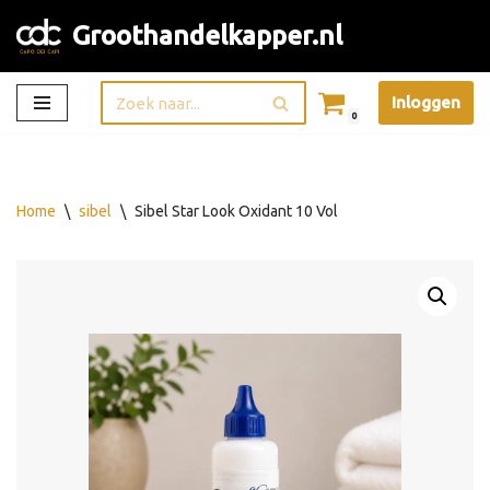
Groothandelkapper.nl
Ga
naar
Inloggen
de
0
inhoud
Home
\
sibel
\
Sibel Star Look Oxidant 10 Vol