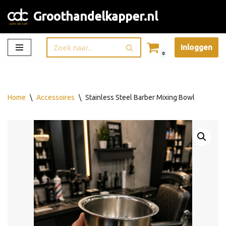
Groothandelkapper.nl
Ga
naar
Inloggen
de
0
inhoud
Home
\
Accessoires
\
Stainless Steel Barber Mixing Bowl