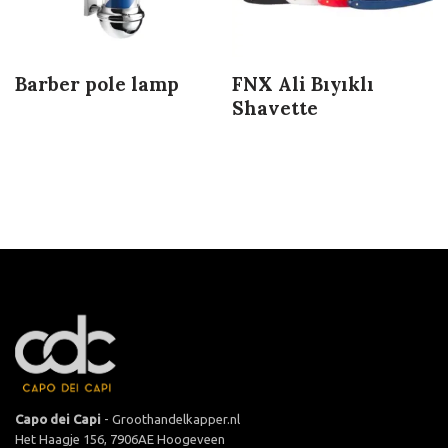
Barber pole lamp
FNX Ali Bıyıklı
Shavette
Capo dei Capi
- Groothandelkapper.nl
Het Haagje 156, 7906AE Hoogeveen